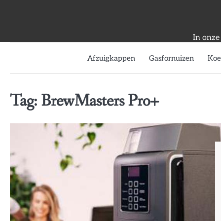
Skip
to
content
In onze
Afzuigkappen
Gasfornuizen
Koe
Tag:
BrewMasters Pro+