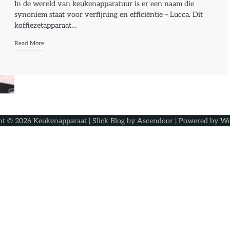
In de wereld van keukenapparatuur is er een naam die
synoniem staat voor verfijning en efficiëntie – Lucca. Dit
koffiezetapparaat…
Read More
ht © 2026
Keukenapparaat
| Slick Blog by
Ascendoor
| Powered by
Wo