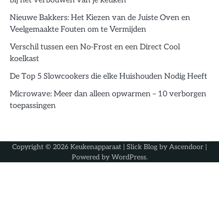
bij het verbouwen van je keuken
Nieuwe Bakkers: Het Kiezen van de Juiste Oven en
Veelgemaakte Fouten om te Vermijden
Verschil tussen een No-Frost en een Direct Cool
koelkast
De Top 5 Slowcookers die elke Huishouden Nodig Heeft
Microwave: Meer dan alleen opwarmen – 10 verborgen
toepassingen
Copyright © 2026
Keukenapparaat
| Slick Blog by
Ascendoor
|
Powered by
WordPress
.