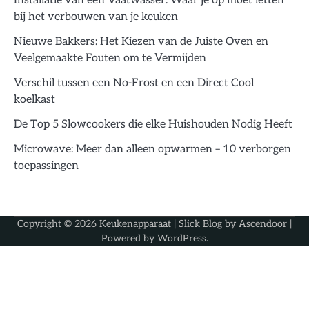
Installatie van een Vaatwasser: Waar je op moet letten
bij het verbouwen van je keuken
Nieuwe Bakkers: Het Kiezen van de Juiste Oven en
Veelgemaakte Fouten om te Vermijden
Verschil tussen een No-Frost en een Direct Cool
koelkast
De Top 5 Slowcookers die elke Huishouden Nodig Heeft
Microwave: Meer dan alleen opwarmen – 10 verborgen
toepassingen
Copyright © 2026
Keukenapparaat
| Slick Blog by
Ascendoor
|
Powered by
WordPress
.