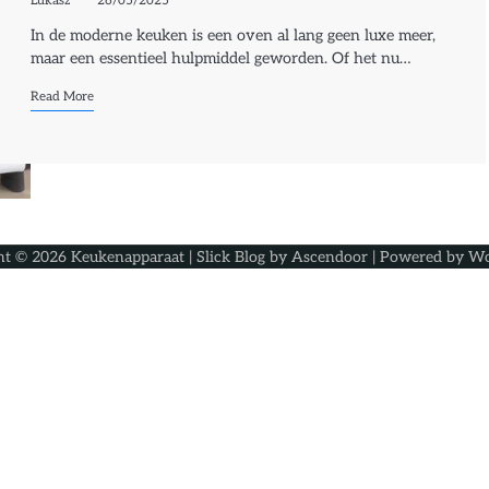
Lukasz
26/05/2025
In de moderne keuken is een oven al lang geen luxe meer,
maar een essentieel hulpmiddel geworden. Of het nu…
Read More
ht © 2026
Keukenapparaat
| Slick Blog by
Ascendoor
| Powered by
Wo