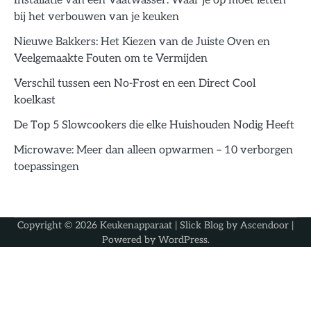
Installatie van een Vaatwasser: Waar je op moet letten
bij het verbouwen van je keuken
Nieuwe Bakkers: Het Kiezen van de Juiste Oven en
Veelgemaakte Fouten om te Vermijden
Verschil tussen een No-Frost en een Direct Cool
koelkast
De Top 5 Slowcookers die elke Huishouden Nodig Heeft
Microwave: Meer dan alleen opwarmen – 10 verborgen
toepassingen
Copyright © 2026
Keukenapparaat
| Slick Blog by
Ascendoor
|
Powered by
WordPress
.