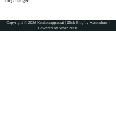
toepassingen
Copyright © 2026
Keukenapparaat
| Slick Blog by
Ascendoor
|
Powered by
WordPress
.