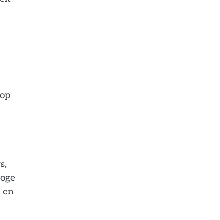
 op
s,
hoge
r en