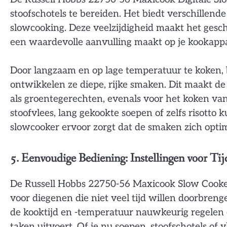
stoofschotels te bereiden. Het biedt verschille
slowcooking. Deze veelzijdigheid maakt het gesc
een waardevolle aanvulling maakt op je kookapp
Door langzaam en op lage temperatuur te koken
ontwikkelen ze diepe, rijke smaken. Dit maakt de
als groentegerechten, evenals voor het koken va
stoofvlees, lang gekookte soepen of zelfs risott
slowcooker ervoor zorgt dat de smaken zich opti
5. Eenvoudige Bediening: Instellingen voor Ti
De Russell Hobbs 22750-56 Maxicook Slow Cooker
voor diegenen die niet veel tijd willen doorbrenge
de kooktijd en -temperatuur nauwkeurig regelen 
taken uitvoert. Of je nu soepen, stoofschotels of