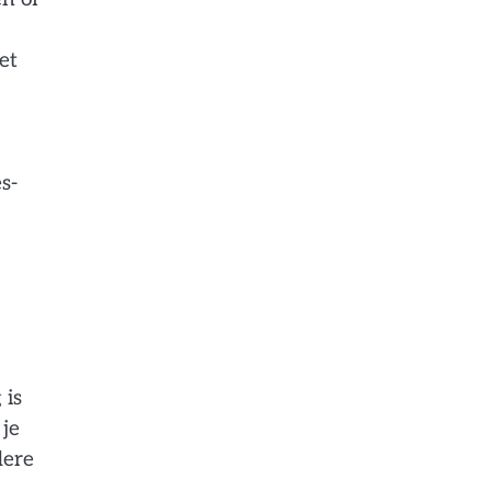
et
s-
 is
 je
dere