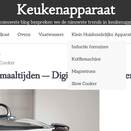
Keukenapparaat
 nieuwste blog bespreken we de nieuwste trends in keukenapp
lkast
Ovens
Vaatwassers
Klein Huishoudelijke Appara
Inductie fornuizen
Koffiemachine
 Cooker
Magnetrons
maaltijden — Digitale Slow Cooke
Slow Cooker