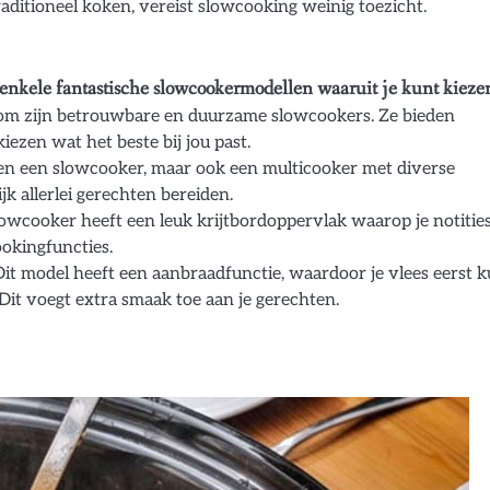
raditioneel koken, vereist slowcooking weinig toezicht.
 enkele fantastische slowcookermodellen waaruit je kunt kieze
om zijn betrouwbare en duurzame slowcookers. Ze bieden
iezen wat het beste bij jou past.
leen een slowcooker, maar ook een multicooker met diverse
k allerlei gerechten bereiden.
wcooker heeft een leuk krijtbordoppervlak waarop je notitie
okingfuncties.
t model heeft een aanbraadfunctie, waardoor je vlees eerst k
it voegt extra smaak toe aan je gerechten.