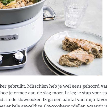
oker gebruikt. Misschien heb je wel eens gehoord va
oe je ermee aan de slag moet. Ik leg je stap voor st
idt in de slowcooker. Ik ga een aantal van mijn favor
met enkele geweldige slowcookermodellen waaruit j