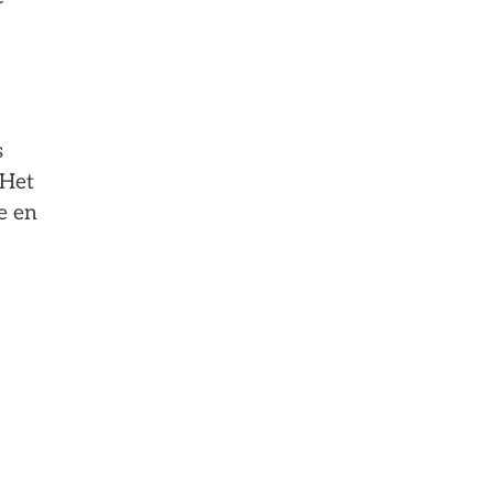
s
 Het
e en