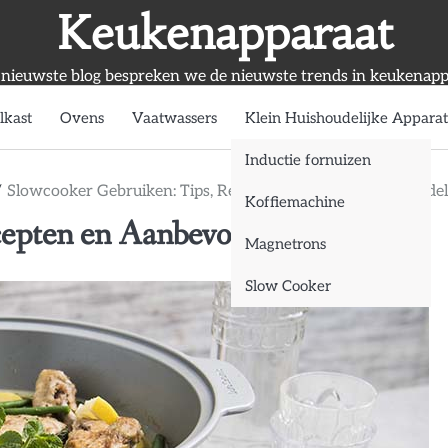
Keukenapparaat
 nieuwste blog bespreken we de nieuwste trends in keukenapp
lkast
Ovens
Vaatwassers
Klein Huishoudelijke Appara
Inductie fornuizen
Slowcooker Gebruiken: Tips, Recepten en Aanbevolen Model
Koffiemachine
cepten en Aanbevolen Modellen
Magnetrons
Slow Cooker