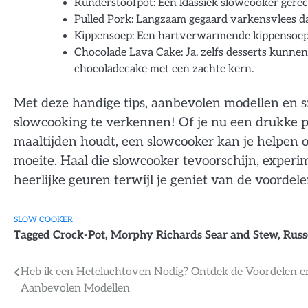
Runderstoofpot: Een klassiek slowcooker gerec
Pulled Pork: Langzaam gegaard varkensvlees dat 
Kippensoep: Een hartverwarmende kippensoep 
Chocolade Lava Cake: Ja, zelfs desserts kunne
chocoladecake met een zachte kern.
Met deze handige tips, aanbevolen modellen en s
slowcooking te verkennen! Of je nu een drukke p
maaltijden houdt, een slowcooker kan je helpen o
moeite. Haal die slowcooker tevoorschijn, exper
heerlijke geuren terwijl je geniet van de voorde
SLOW COOKER
Tagged
Crock-Pot
,
Morphy Richards Sear and Stew
,
Russ
Bericht
Heb ik een Heteluchtoven Nodig? Ontdek de Voordelen e
Aanbevolen Modellen
navigatie