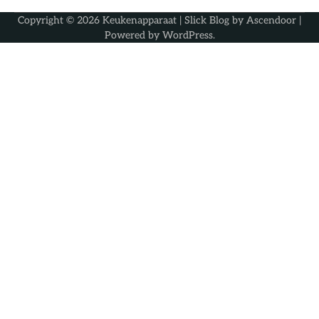
Copyright © 2026
Keukenapparaat
| Slick Blog by
Ascendoor
|
Powered by
WordPress
.